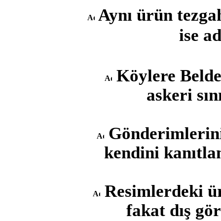
Aynı ürün tezgah
ise ad
Köylere Belde
askeri sı
Gönderimleriniz
kendini kanıtla
Resimlerdeki ür
fakat dış gö